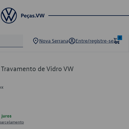
0
Nova Serrana
Entre/registre-se
e Travamento de Vidro VW
ox
juros
 parcelamento