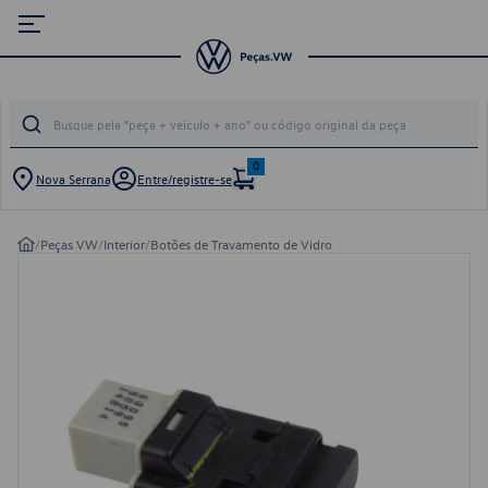
0
Nova Serrana
Entre/registre-se
/
Peças VW
/
Interior
/
Botões de Travamento de Vidro