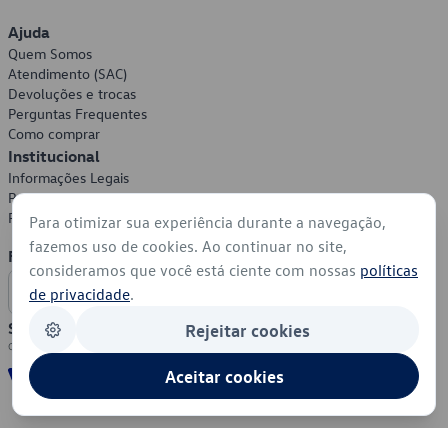
Ajuda
Quem Somos
Atendimento (SAC)
Devoluções e trocas
Perguntas Frequentes
Como comprar
Institucional
Informações Legais
Política de Privacidade
Política de Cookies
Para otimizar sua experiência durante a navegação,
fazemos uso de cookies. Ao continuar no site,
Formas de Pagamento
consideramos que você está ciente com nossas
políticas
de privacidade
.
Segurança
Rejeitar cookies
Aceitar cookies