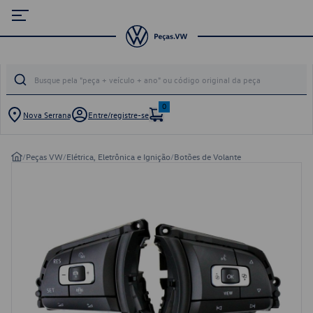
0
Nova Serrana
Entre/registre-se
/
Peças VW
/
Elétrica, Eletrônica e Ignição
/
Botões de Volante