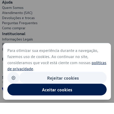
Ajuda
Quem Somos
Atendimento (SAC)
Devoluções e trocas
Perguntas Frequentes
Como comprar
Institucional
Informações Legais
Política de Privacidade
Política de Cookies
Para otimizar sua experiência durante a navegação,
fazemos uso de cookies. Ao continuar no site,
Formas de Pagamento
consideramos que você está ciente com nossas
políticas
de privacidade
.
Segurança
Rejeitar cookies
Aceitar cookies