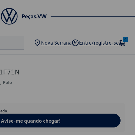
0
Nova Serrana
Entre/registre-se
71F71N
, Polo
tado.
Avise-me quando chegar!