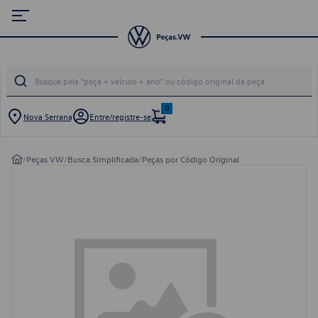
0
Nova Serrana
Entre/registre-se
/
Peças VW
/
Busca Simplificada
/
Peças por Código Original