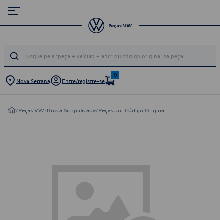
0
Nova Serrana
Entre/registre-se
/
Peças VW
/
Busca Simplificada
/
Peças por Código Original