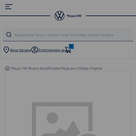
0
Nova Serrana
Entre/registre-se
/
Peças VW
/
Busca Simplificada
/
Peças por Código Original