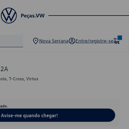
0
Nova Serrana
Entre/registre-se
22A
Polo, T-Cross, Virtus
tado.
Avise-me quando chegar!