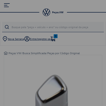
0
Nova Serrana
Entre/registre-se
/
Peças VW
/
Busca Simplificada
/
Peças por Código Original