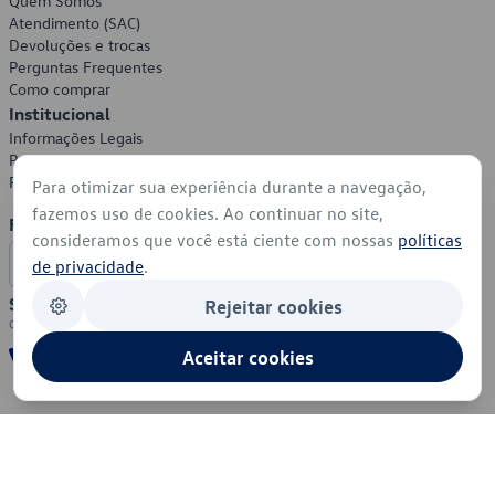
Quem Somos
Atendimento (SAC)
Devoluções e trocas
Perguntas Frequentes
Como comprar
Institucional
Informações Legais
Política de Privacidade
Política de Cookies
Para otimizar sua experiência durante a navegação,
fazemos uso de cookies. Ao continuar no site,
Formas de Pagamento
consideramos que você está ciente com nossas
políticas
de privacidade
.
Segurança
Rejeitar cookies
Aceitar cookies
© 2026 - Volkswagen do Brasil - Todos os direitos reservados