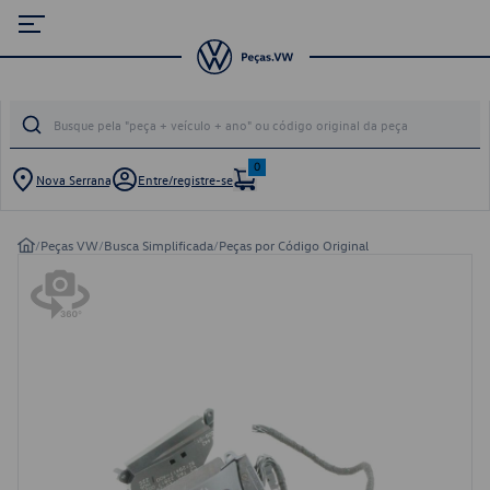
0
Nova Serrana
Entre/registre-se
/
Peças VW
/
Busca Simplificada
/
Peças por Código Original