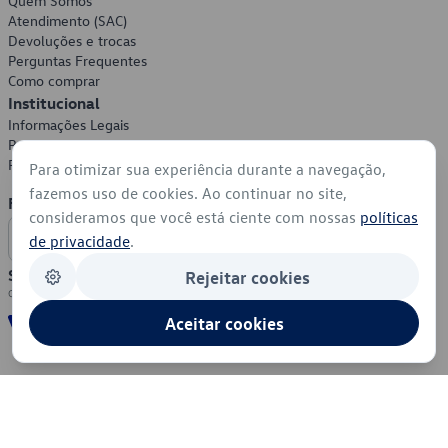
Quem Somos
Atendimento (SAC)
Devoluções e trocas
Perguntas Frequentes
Como comprar
Institucional
Informações Legais
Política de Privacidade
Política de Cookies
Para otimizar sua experiência durante a navegação,
fazemos uso de cookies. Ao continuar no site,
Formas de Pagamento
consideramos que você está ciente com nossas
políticas
de privacidade
.
Segurança
Rejeitar cookies
Aceitar cookies
© 2026 - Volkswagen do Brasil - Todos os direitos reservados