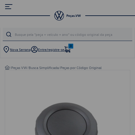
0
Nova Serrana
Entre/registre-se
/
Peças VW
/
Busca Simplificada
/
Peças por Código Original