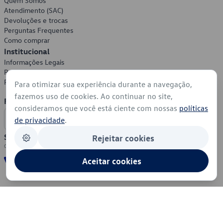
Quem Somos
Atendimento (SAC)
Devoluções e trocas
Perguntas Frequentes
Como comprar
Institucional
Informações Legais
Política de Privacidade
Política de Cookies
Para otimizar sua experiência durante a navegação,
fazemos uso de cookies. Ao continuar no site,
Formas de Pagamento
consideramos que você está ciente com nossas
políticas
de privacidade
.
Segurança
Rejeitar cookies
Aceitar cookies
© 2026 - Volkswagen do Brasil - Todos os direitos reservados