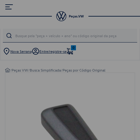
0
Nova Serrana
Entre/registre-se
/
Peças VW
/
Busca Simplificada
/
Peças por Código Original