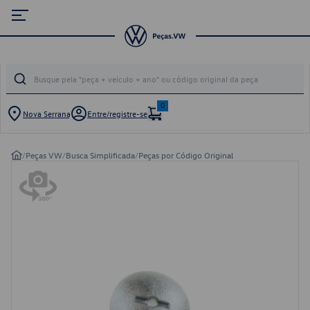
0
Nova Serrana
Entre/registre-se
/
Peças VW
/
Busca Simplificada
/
Peças por Código Original