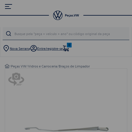
0
Nova Serrana
Entre/registre-se
/
Peças VW
/
Vidros e Carroceria
/
Braços de Limpador