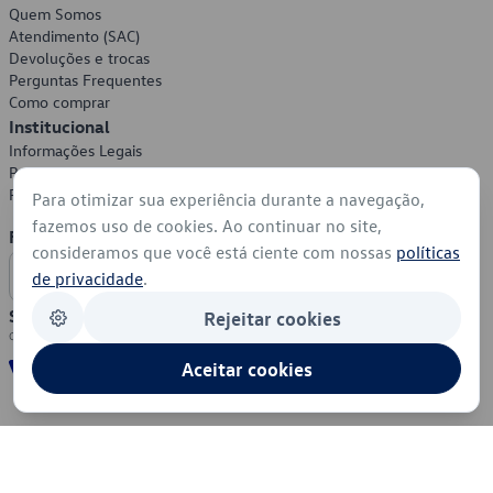
Quem Somos
Atendimento (SAC)
Devoluções e trocas
Perguntas Frequentes
Como comprar
Institucional
Informações Legais
Política de Privacidade
Política de Cookies
Para otimizar sua experiência durante a navegação,
fazemos uso de cookies. Ao continuar no site,
Formas de Pagamento
consideramos que você está ciente com nossas
políticas
de privacidade
.
Segurança
Rejeitar cookies
Aceitar cookies
© 2026 - Volkswagen do Brasil - Todos os direitos reservados