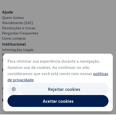
Ajuda
Quem Somos
Atendimento (SAC)
Devoluções e trocas
Perguntas Frequentes
Como comprar
Institucional
Informações Legais
Política de Privacidade
Política de Cookies
Para otimizar sua experiência durante a navegação,
fazemos uso de cookies. Ao continuar no site,
Formas de Pagamento
consideramos que você está ciente com nossas
políticas
de privacidade
.
Segurança
Rejeitar cookies
Aceitar cookies