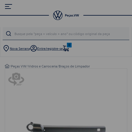
0
Nova Serrana
Entre/registre-se
/
Peças VW
/
Vidros e Carroceria
/
Braços de Limpador