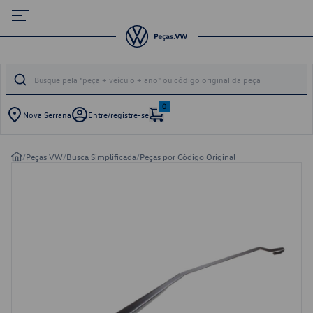
0
Nova Serrana
Entre/registre-se
/
Peças VW
/
Busca Simplificada
/
Peças por Código Original