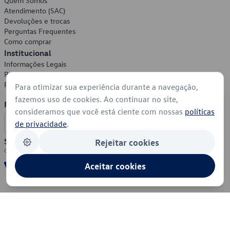
Quem Somos
Atendimento (SAC)
Devoluções e trocas
Perguntas Frequentes
Como comprar
Institucional
Informações Legais
Política de Privacidade
Política de Cookies
Para otimizar sua experiência durante a navegação,
fazemos uso de cookies. Ao continuar no site,
Formas de Pagamento
consideramos que você está ciente com nossas
políticas
de privacidade
.
Segurança
Rejeitar cookies
Aceitar cookies
© 2026 - Volkswagen do Brasil - Todos os direitos reservados