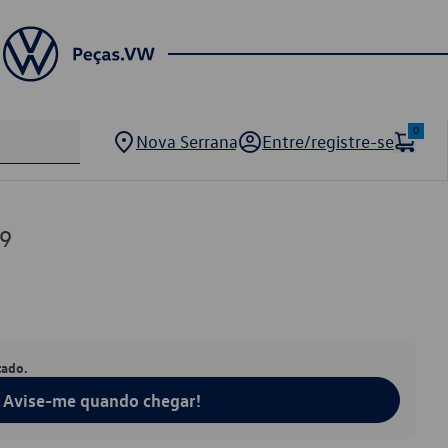
0
Nova Serrana
Entre/registre-se
9
tado.
Avise-me quando chegar!