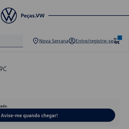
0
Nova Serrana
Entre/registre-se
9C
tado.
Avise-me quando chegar!