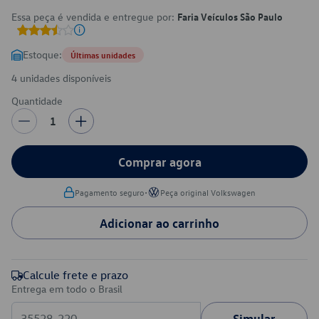
Essa peça é vendida e entregue por:
Faria Veículos São Paulo
Estoque:
Últimas unidades
4 unidades disponíveis
Quantidade
1
Comprar agora
•
Pagamento seguro
Peça original Volkswagen
Adicionar ao carrinho
Calcule frete e prazo
Entrega em todo o Brasil
Simular