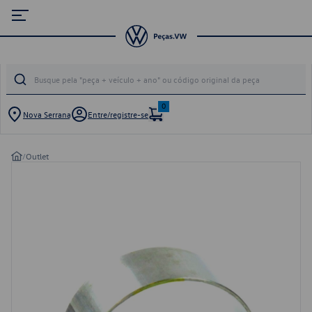
0
Nova Serrana
Entre/registre-se
/
Outlet