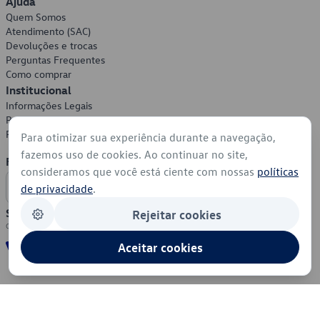
Ajuda
Quem Somos
Atendimento (SAC)
Devoluções e trocas
Perguntas Frequentes
Como comprar
Institucional
Informações Legais
Política de Privacidade
Política de Cookies
Para otimizar sua experiência durante a navegação,
fazemos uso de cookies. Ao continuar no site,
Formas de Pagamento
consideramos que você está ciente com nossas
políticas
de privacidade
.
Segurança
Rejeitar cookies
Aceitar cookies
© 2026 - Volkswagen do Brasil - Todos os direitos reservados