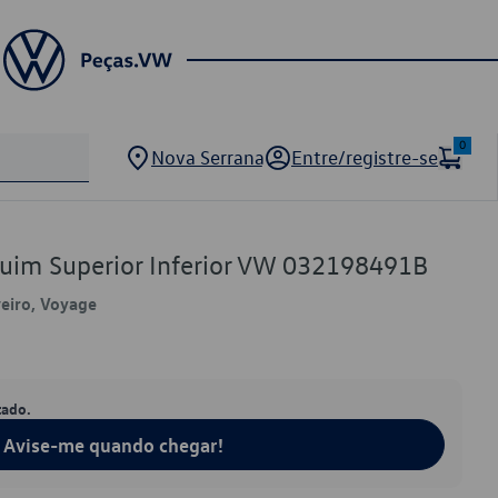
0
Nova Serrana
Entre/registre-se
quim Superior Inferior VW 032198491B
veiro, Voyage
tado.
Avise-me quando chegar!