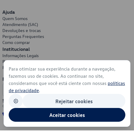
Ajuda
Quem Somos
Atendimento (SAC)
Devoluções e trocas
Perguntas Frequentes
Como comprar
Institucional
Informações Legais
Política de Privacidade
Política de Cookies
Para otimizar sua experiência durante a navegação,
fazemos uso de cookies. Ao continuar no site,
Formas de Pagamento
consideramos que você está ciente com nossas
políticas
de privacidade
.
Segurança
Rejeitar cookies
Aceitar cookies