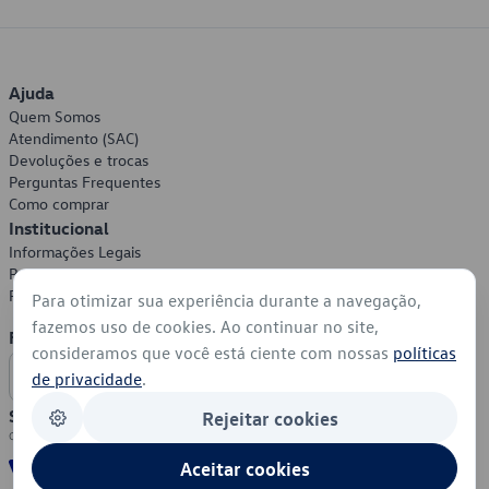
Ajuda
Quem Somos
Atendimento (SAC)
Devoluções e trocas
Perguntas Frequentes
Como comprar
Institucional
Informações Legais
Política de Privacidade
Política de Cookies
Para otimizar sua experiência durante a navegação,
fazemos uso de cookies. Ao continuar no site,
Formas de Pagamento
consideramos que você está ciente com nossas
políticas
de privacidade
.
Segurança
Rejeitar cookies
Aceitar cookies