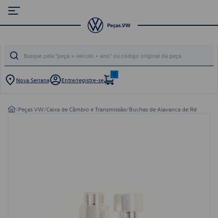
0
Nova Serrana
Entre/registre-se
/
Peças VW
/
Caixa de Câmbio e Transmissão
/
Buchas de Alavanca de Ré