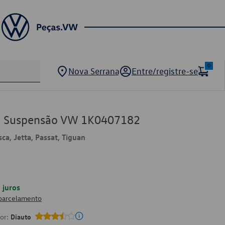
0
Nova Serrana
Entre/registre-se
e Suspensão VW 1K0407182
sca, Jetta, Passat, Tiguan
juros
 parcelamento
por:
Diauto