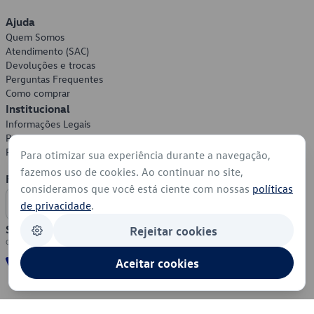
Ajuda
Quem Somos
Atendimento (SAC)
Devoluções e trocas
Perguntas Frequentes
Como comprar
Institucional
Informações Legais
Política de Privacidade
Política de Cookies
Para otimizar sua experiência durante a navegação,
fazemos uso de cookies. Ao continuar no site,
Formas de Pagamento
consideramos que você está ciente com nossas
políticas
de privacidade
.
Segurança
Rejeitar cookies
Aceitar cookies