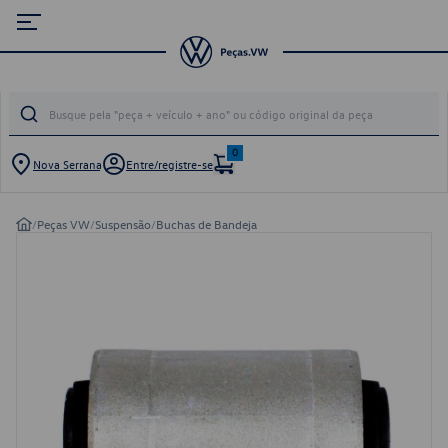
0
Nova Serrana
Entre/registre-se
/
Peças VW
/
Suspensão
/
Buchas de Bandeja