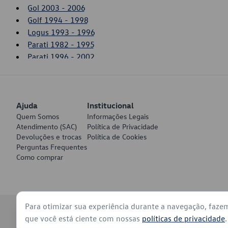
Gol 2003 - 2006
Golf 1994 - 1998
Logus 1993 - 1996
Parati 1982 - 1995
Parati 1996 - 2002
Passat 1995 - 1997
Pointer 1993 - 1996
Polo 1997 - 2000
Ajuda
Santana 1984 - 2006
Institucional
Quem Somos
Informações Legais
Saveiro 1981 - 1996
Atendimento (SAC)
Política de Privacidade
Saveiro 2003 - 2006
Devoluções e trocas
Política de Cookies
Voyage 1982 - 1995
Perguntas Frequentes
Como comprar
Para otimizar sua experiência durante a navegação, faze
© 2026 - Volkswagen do Brasil - Todos os direitos reservados
que você está ciente com nossas
políticas de privacidade
.