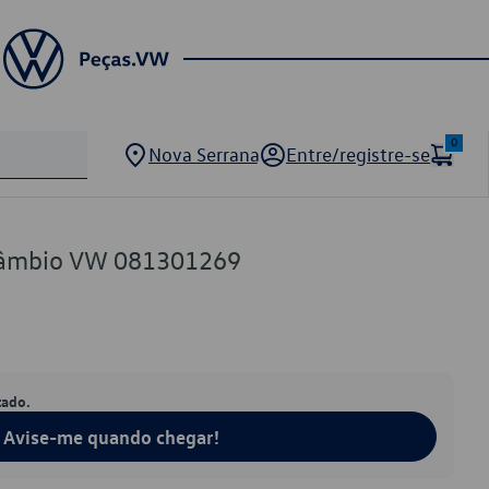
0
Nova Serrana
Entre/registre-se
Câmbio VW 081301269
tado.
Avise-me quando chegar!