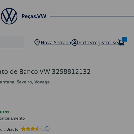
0
Nova Serrana
Entre/registre-se
nto de Banco VW 3258812132
 Santana, Saveiro, Voyage
uros
 parcelamento
por:
Diauto