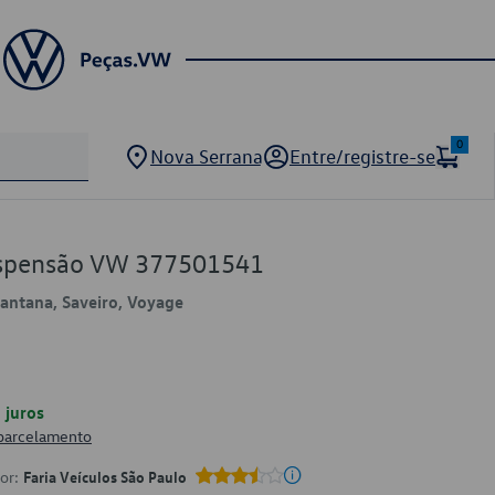
0
Nova Serrana
Entre/registre-se
uspensão VW 377501541
 Santana, Saveiro, Voyage
juros
 parcelamento
por:
Faria Veículos São Paulo