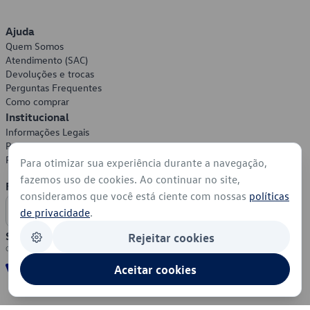
Ajuda
Quem Somos
Atendimento (SAC)
Devoluções e trocas
Perguntas Frequentes
Como comprar
Institucional
Informações Legais
Política de Privacidade
Política de Cookies
Para otimizar sua experiência durante a navegação,
fazemos uso de cookies. Ao continuar no site,
Formas de Pagamento
consideramos que você está ciente com nossas
políticas
de privacidade
.
Segurança
Rejeitar cookies
Aceitar cookies