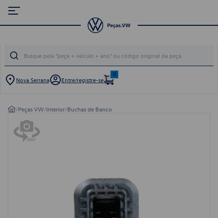
0
Nova Serrana
Entre/registre-se
/
Peças VW
/
Interior
/
Buchas de Banco