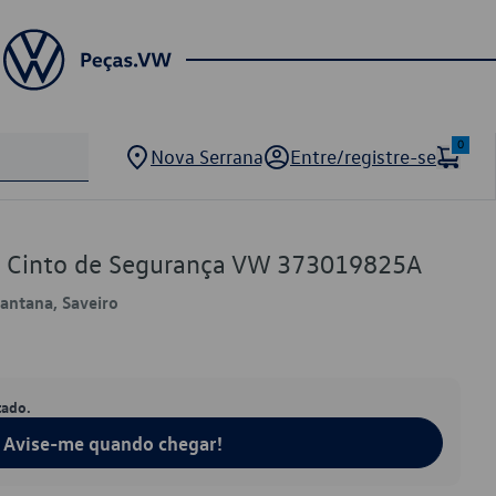
0
Nova Serrana
Entre/registre-se
e Cinto de Segurança VW 373019825A
Santana, Saveiro
tado.
Avise-me quando chegar!