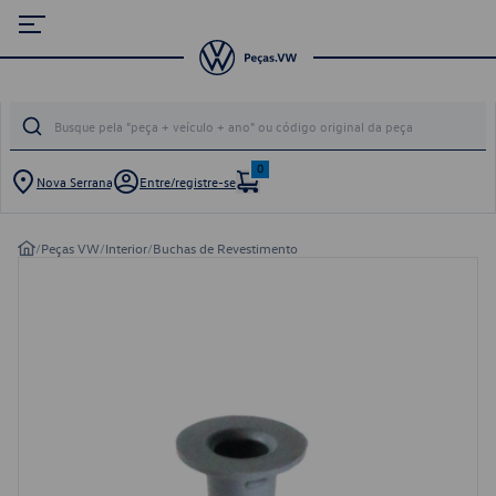
0
Nova Serrana
Entre/registre-se
/
Peças VW
/
Interior
/
Buchas de Revestimento