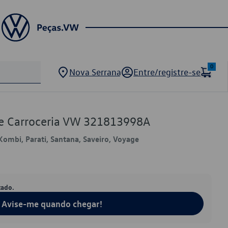
0
Nova Serrana
Entre/registre-se
de Carroceria VW 321813998A
 Kombi, Parati, Santana, Saveiro, Voyage
tado.
Avise-me quando chegar!