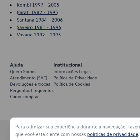
Kombi 1997 - 2005
Parati 1982 - 1995
Santana 1984 - 2006
Saveiro 1981 - 1996
Voyage 1982 - 1995
Ajuda
Institucional
Quem Somos
Informações Legais
Atendimento (SAC)
Política de Privacidade
Devoluções e trocas
Política de Cookies
Perguntas Frequentes
Como comprar
Para otimizar sua experiência durante a navegação, faze
© 2026 - Volkswagen do Brasil - Todos os direitos reservados
que você está ciente com nossas
políticas de privacidade
.