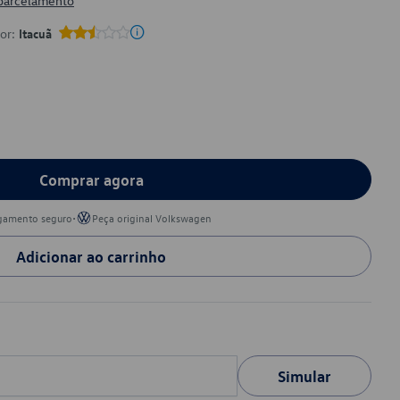
 parcelamento
por:
Itacuã
Comprar agora
•
gamento seguro
Peça original Volkswagen
Adicionar ao carrinho
Simular