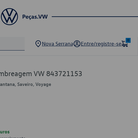
0
Nova Serrana
Entre/registre-se
 Embreagem VW 843721153
 Santana, Saveiro, Voyage
uros