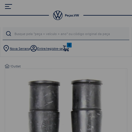
0
Nova Serrana
Entre/registre-se
/
Outlet