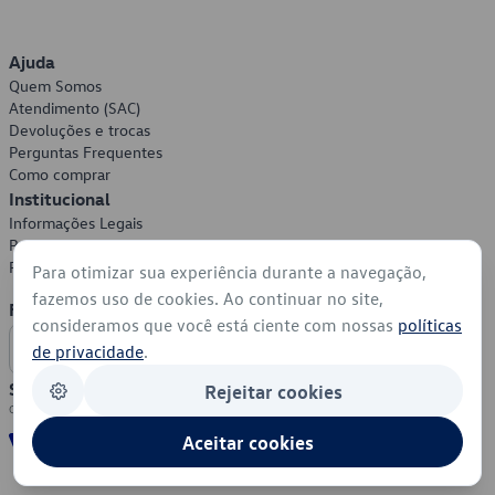
Ajuda
Quem Somos
Atendimento (SAC)
Devoluções e trocas
Perguntas Frequentes
Como comprar
Institucional
Informações Legais
Política de Privacidade
Política de Cookies
Para otimizar sua experiência durante a navegação,
fazemos uso de cookies. Ao continuar no site,
Formas de Pagamento
consideramos que você está ciente com nossas
políticas
de privacidade
.
Segurança
Rejeitar cookies
Aceitar cookies