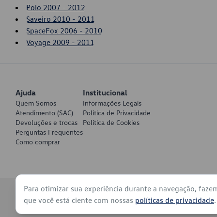
Polo 2007 - 2012
Saveiro 2010 - 2011
SpaceFox 2006 - 2010
Voyage 2009 - 2011
Ajuda
Institucional
Quem Somos
Informações Legais
Atendimento (SAC)
Política de Privacidade
Devoluções e trocas
Política de Cookies
Perguntas Frequentes
Como comprar
Para otimizar sua experiência durante a navegação, faze
© 2026 - Volkswagen do Brasil - Todos os direitos reservados
que você está ciente com nossas
políticas de privacidade
.