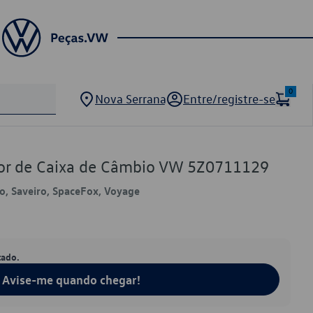
0
Nova Serrana
Entre/registre-se
or de Caixa de Câmbio VW 5Z0711129
lo, Saveiro, SpaceFox, Voyage
tado.
Avise-me quando chegar!