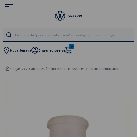
0
Nova Serrana
Entre/registre-se
/
Peças VW
/
Caixa de Câmbio e Transmissão
/
Buchas de Trambulador