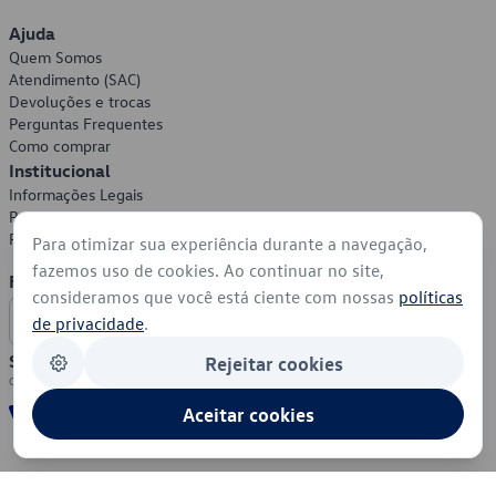
Ajuda
Quem Somos
Atendimento (SAC)
Devoluções e trocas
Perguntas Frequentes
Como comprar
Institucional
Informações Legais
Política de Privacidade
Política de Cookies
Para otimizar sua experiência durante a navegação,
fazemos uso de cookies. Ao continuar no site,
Formas de Pagamento
consideramos que você está ciente com nossas
políticas
de privacidade
.
Segurança
Rejeitar cookies
Aceitar cookies