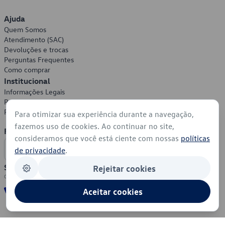
Ajuda
Quem Somos
Atendimento (SAC)
Devoluções e trocas
Perguntas Frequentes
Como comprar
Institucional
Informações Legais
Política de Privacidade
Política de Cookies
Para otimizar sua experiência durante a navegação,
fazemos uso de cookies. Ao continuar no site,
Formas de Pagamento
consideramos que você está ciente com nossas
políticas
de privacidade
.
Segurança
Rejeitar cookies
Aceitar cookies