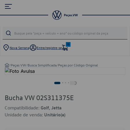
0
Nova Serrana
Entre/registre-se
/
Peças VW
/
Busca Simplificada
/
Peças por Código Original
Bucha VW 02S311375E
Compatibilidade:
Golf, Jetta
Unidade de venda:
Unitário(a)