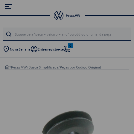
0
Nova Serrana
Entre/registre-se
/
Peças VW
/
Busca Simplificada
/
Peças por Código Original