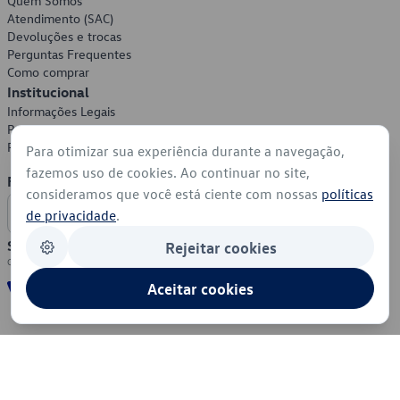
Quem Somos
Atendimento (SAC)
Devoluções e trocas
Perguntas Frequentes
Como comprar
Institucional
Informações Legais
Política de Privacidade
Política de Cookies
Para otimizar sua experiência durante a navegação,
fazemos uso de cookies. Ao continuar no site,
Formas de Pagamento
consideramos que você está ciente com nossas
políticas
de privacidade
.
Segurança
Rejeitar cookies
Aceitar cookies
© 2026 - Volkswagen do Brasil - Todos os direitos reservados