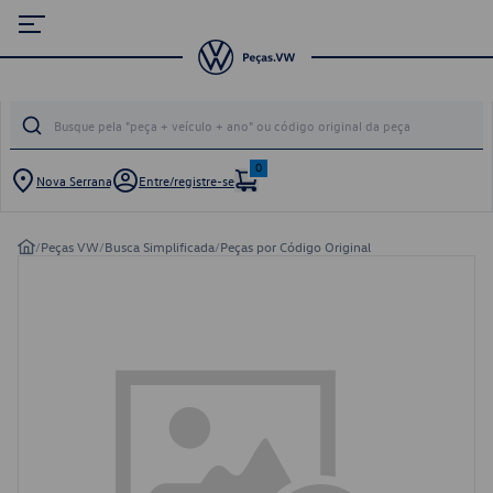
0
Nova Serrana
Entre/registre-se
/
Peças VW
/
Busca Simplificada
/
Peças por Código Original