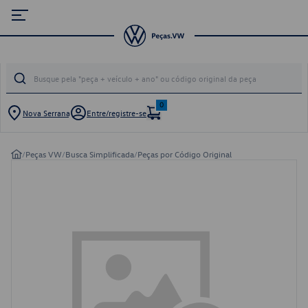
0
Nova Serrana
Entre/registre-se
/
Peças VW
/
Busca Simplificada
/
Peças por Código Original