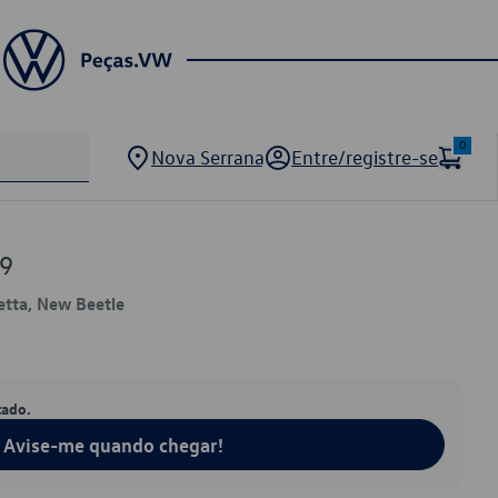
0
Nova Serrana
Entre/registre-se
9
Jetta, New Beetle
tado.
Avise-me quando chegar!