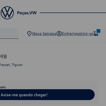
0
Nova Serrana
Entre/registre-se
09B
 Passat, Tiguan
tado.
Avise-me quando chegar!