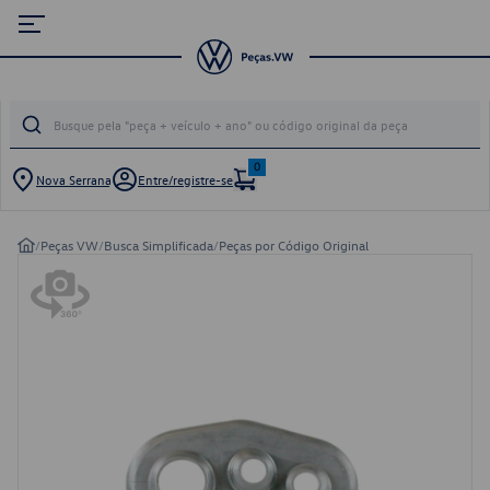
0
Nova Serrana
Entre/registre-se
/
Peças VW
/
Busca Simplificada
/
Peças por Código Original