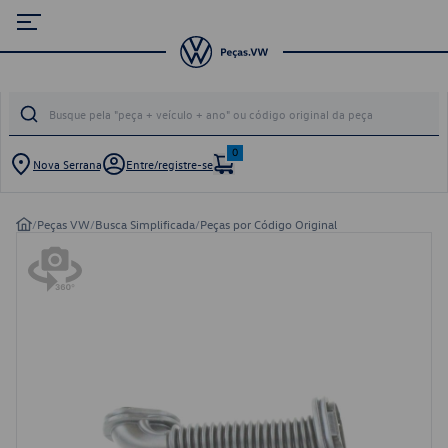
0
Nova Serrana
Entre/registre-se
/
Peças VW
/
Busca Simplificada
/
Peças por Código Original