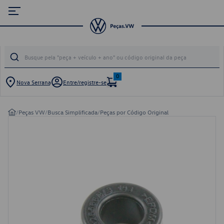
0
Nova Serrana
Entre/registre-se
/
Peças VW
/
Busca Simplificada
/
Peças por Código Original