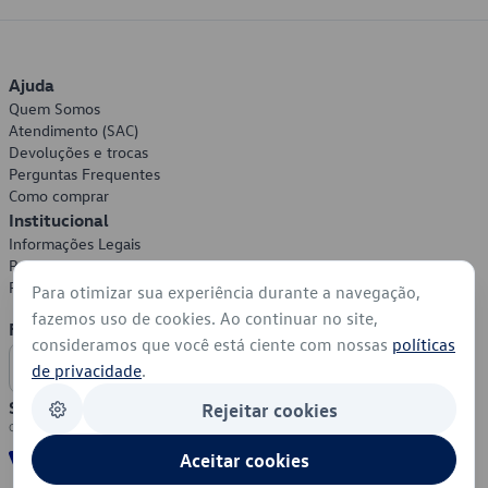
Ajuda
Quem Somos
Atendimento (SAC)
Devoluções e trocas
Perguntas Frequentes
Como comprar
Institucional
Informações Legais
Política de Privacidade
Política de Cookies
Para otimizar sua experiência durante a navegação,
fazemos uso de cookies. Ao continuar no site,
Formas de Pagamento
consideramos que você está ciente com nossas
políticas
de privacidade
.
Segurança
Rejeitar cookies
Aceitar cookies