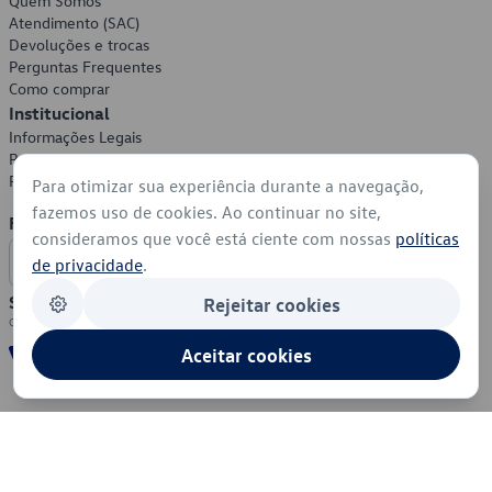
Quem Somos
Atendimento (SAC)
Devoluções e trocas
Perguntas Frequentes
Como comprar
Institucional
Informações Legais
Política de Privacidade
Política de Cookies
Para otimizar sua experiência durante a navegação,
fazemos uso de cookies. Ao continuar no site,
Formas de Pagamento
consideramos que você está ciente com nossas
políticas
de privacidade
.
Segurança
Rejeitar cookies
Aceitar cookies
© 2026 - Volkswagen do Brasil - Todos os direitos reservados