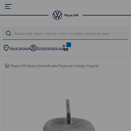
0
Nova Serrana
Entre/registre-se
/
Peças VW
/
Busca Simplificada
/
Peças por Código Original