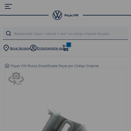
0
Nova Serrana
Entre/registre-se
/
Peças VW
/
Busca Simplificada
/
Peças por Código Original