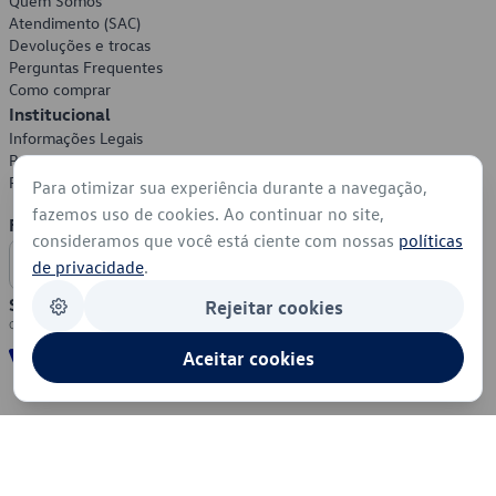
Quem Somos
Atendimento (SAC)
Devoluções e trocas
Perguntas Frequentes
Como comprar
Institucional
Informações Legais
Política de Privacidade
Política de Cookies
Para otimizar sua experiência durante a navegação,
fazemos uso de cookies. Ao continuar no site,
Formas de Pagamento
consideramos que você está ciente com nossas
políticas
de privacidade
.
Segurança
Rejeitar cookies
Aceitar cookies
© 2026 - Volkswagen do Brasil - Todos os direitos reservados