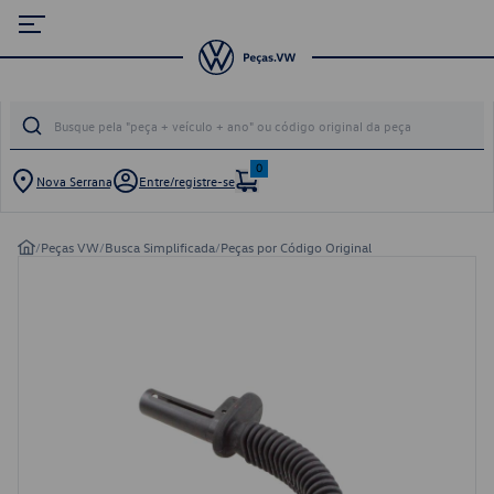
0
Nova Serrana
Entre/registre-se
/
Peças VW
/
Busca Simplificada
/
Peças por Código Original