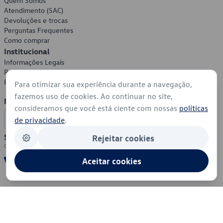
Quem Somos
Atendimento (SAC)
Devoluções e trocas
Perguntas Frequentes
Como comprar
Institucional
Informações Legais
Política de Privacidade
Política de Cookies
Para otimizar sua experiência durante a navegação,
fazemos uso de cookies. Ao continuar no site,
Formas de Pagamento
consideramos que você está ciente com nossas
políticas
de privacidade
.
Segurança
Rejeitar cookies
Aceitar cookies
© 2026 - Volkswagen do Brasil - Todos os direitos reservados