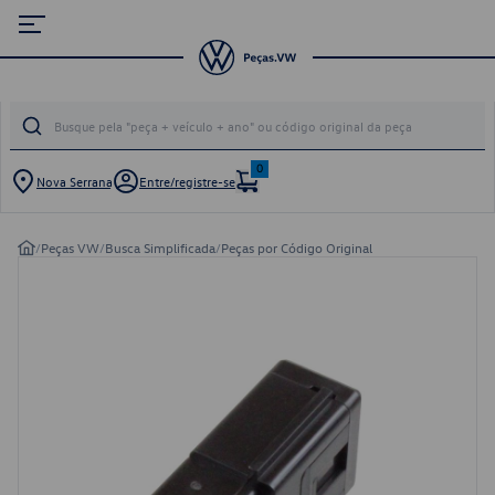
0
Nova Serrana
Entre/registre-se
/
Peças VW
/
Busca Simplificada
/
Peças por Código Original